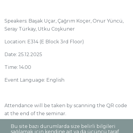
Speakers: Başak Uçar, Çağrım Koçer, Onur Yüncü,
Seray Türkay, Utku Coşkuner
Location: E314 (E Block 3rd Floor)
Date: 25.12.2025
Time: 14.00
Event Language: English
Attendance will be taken by scanning the QR code
at the end of the seminar.
Sincerely,
Bu site bazı durumlarda size belirli bilgileri
sağlamak için kendine ait ya da üçüncü taraf