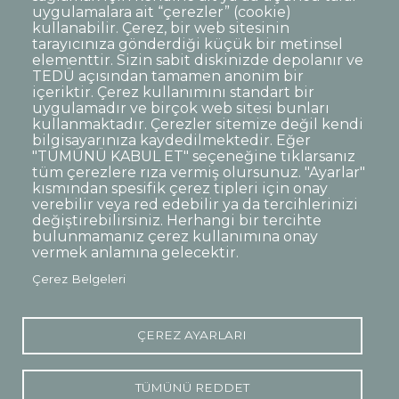
uygulamalara ait “çerezler” (cookie)
kullanabilir. Çerez, bir web sitesinin
tarayıcınıza gönderdiği küçük bir metinsel
elementtir. Sizin sabit diskinizde depolanır ve
TEDÜ açısından tamamen anonim bir
Dipnot
Sıkça Sorulan Sorular
içeriktir. Çerez kullanımını standart bir
uygulamadır ve birçok web sitesi bunları
Kişisel Verilerin Korunması
kullanmaktadır. Çerezler sitemize değil kendi
Gizlilik Politikası
Sorumluluk Reddi
bilgisayarınıza kaydedilmektedir. Eğer
"TÜMÜNÜ KABUL ET" seçeneğine tıklarsanız
Açık Rıza
Kurumsal Kimlik
tüm çerezlere rıza vermiş olursunuz. "Ayarlar"
kısmından spesifik çerez tipleri için onay
© TED Üniversitesi. Ziya Gökalp Caddesi No:48 06420, Kolej
verebilir veya red edebilir ya da tercihlerinizi
Çankaya ANKARA
değiştirebilirsiniz. Herhangi bir tercihte
bulunmamanız çerez kullanımına onay
vermek anlamına gelecektir.
TED
TED
TED
TED
TED
Çerez Belgeleri
Üniversitesi
Üniversitesi
Üniversitesi
Üniversitesi
Üniversitesi
WhatsApp
Twitter
YouTube
Facebook
Instagram
LinkedIn
ile
sayfası
kanalı
sayfası
sayfası
sayfası
iletişime
geç
ÇEREZ AYARLARI
TÜMÜNÜ REDDET