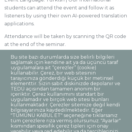
students can attend the event and follow it as
listeners by using their own AI-powered translation
applications.
Attendance will be taken by scanning the QR code
at the end of the seminar.
Sincerely,
Bu site bazı durumlarda size belirli bilgileri
sağlamak için kendine ait ya da üçüncü taraf
uygulamalara ait “çerezler” (cookie)
kullanabilir. Çerez, bir web sitesinin
tarayıcınıza gönderdiği küçük bir metinsel
elementtir. Sizin sabit diskinizde depolanır ve
TEDÜ açısından tamamen anonim bir
Dipnot
Sıkça Sorulan Sorular
içeriktir. Çerez kullanımını standart bir
uygulamadır ve birçok web sitesi bunları
Kişisel Verilerin Korunması
kullanmaktadır. Çerezler sitemize değil kendi
Gizlilik Politikası
Sorumluluk Reddi
bilgisayarınıza kaydedilmektedir. Eğer
"TÜMÜNÜ KABUL ET" seçeneğine tıklarsanız
Açık Rıza
Kurumsal Kimlik
tüm çerezlere rıza vermiş olursunuz. "Ayarlar"
kısmından spesifik çerez tipleri için onay
© TED Üniversitesi. Ziya Gökalp Caddesi No:48 06420, Kolej
verebilir veya red edebilir ya da tercihlerinizi